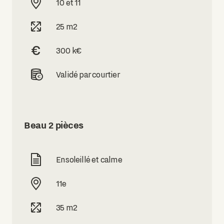
10 et 11
25 m2
300 k€
Validé par courtier
Beau 2 pièces
Ensoleillé et calme
11e
35 m2