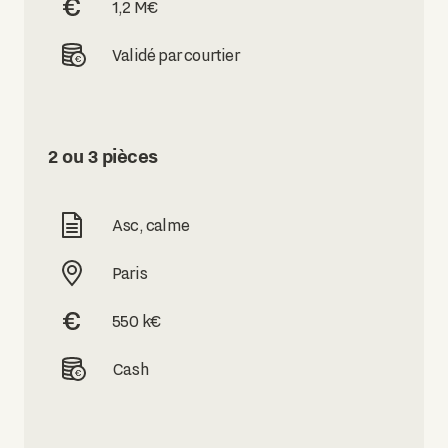
1,2 M€
Validé par courtier
2 ou 3 pièces
Asc, calme
Paris
550 k€
Cash