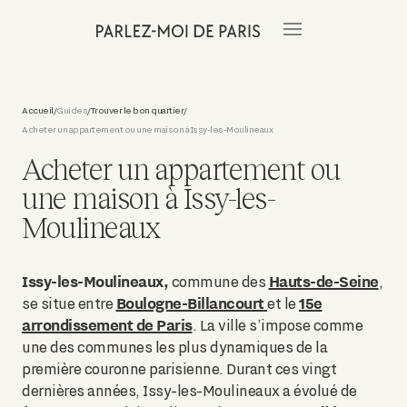
Accueil
Guides
Trouver le bon quartier
/
/
/
Acheter un appartement ou une maison à Issy-les-Moulineaux
Acheter un appartement ou
une maison à Issy-les-
Moulineaux
Issy-les-Moulineaux,
Hauts-de-Seine
commune des
,
Boulogne-Billancourt
15e
se situe entre
et le
arrondissement de Paris
. La ville s’impose comme
une des communes les plus dynamiques de la
première couronne parisienne. Durant ces vingt
dernières années, Issy-les-Moulineaux a évolué de