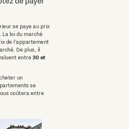
ptez de payer
rieur se paye au prix
. La loi du marché
prix de l’appartement
rché. De plus, il
30 et
’évaluent entre
acheter un
ppartements se
vous coûtera entre