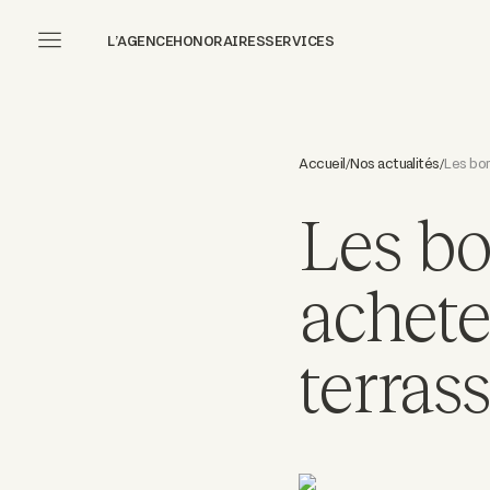
L’AGENCE
HONORAIRES
SERVICES
Accueil
Nos actualités
Les bon
/
/
Les bo
achete
terrass