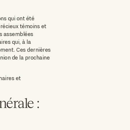
ns qui ont été
précieux témoins et
des assemblées
res qui, à la
oment. Ces dernières
nion de la prochaine
naires et
érale :