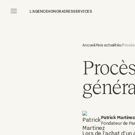
L’AGENCE
HONORAIRES
SERVICES
Accueil
Nos actualités
Procès-
/
/
Procès
général
Patrick Martinez
Fondateur de Par
Lors de l’achat d’u