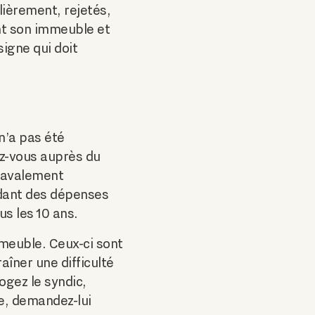
lièrement, rejetés,
nt son immeuble et
signe qui doit
 n’a pas été
ez-vous auprès du
 ravalement
ndant des dépenses
us les 10 ans.
mmeuble. Ceux-ci sont
aîner une difficulté
ogez le syndic,
te, demandez-lui